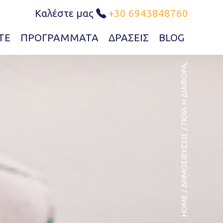
Καλέστε μας
+30 6943848760
ΤΕ
ΠΡΟΓΡΆΜΜΑΤΑ
ΔΡΆΣΕΙΣ
BLOG
ΠΟΙΑ Η ΔΙΑΦΟΡΆ;
/
ΔΗΜΟΣΙΕΎΣΕΙΣ
/
HOME