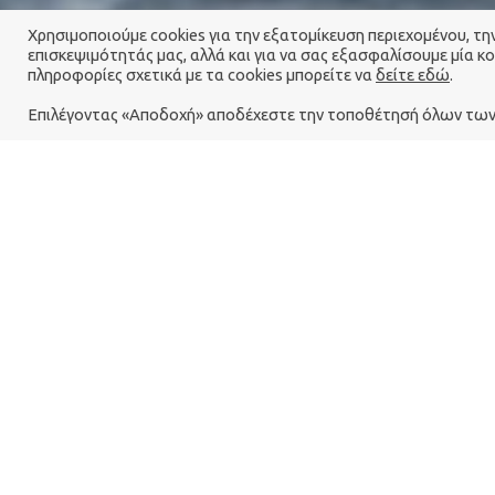
Χρησιμοποιούμε cookies για την εξατομίκευση περιεχομένου, τ
επισκεψιμότητάς μας, αλλά και για να σας εξασφαλίσουμε μία κ
πληροφορίες σχετικά με τα cookies μπορείτε να
δείτε εδώ
.
Επιλέγοντας «Αποδοχή» αποδέχεστε την τοποθέτησή όλων των 
Είναι από εκείνα τα πρωινά που φυσάει ο άνε
και σου παίρνει τα μυαλά
και σε πάει σε θάλασσες
σε κύματα
σε αφρούς