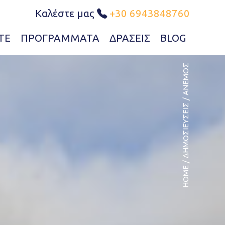
Καλέστε μας
+30 6943848760
ΤΕ
ΠΡΟΓΡΆΜΜΑΤΑ
ΔΡΆΣΕΙΣ
BLOG
ΆΝΕΜΟΣ
/
ΔΗΜΟΣΙΕΎΣΕΙΣ
/
HOME